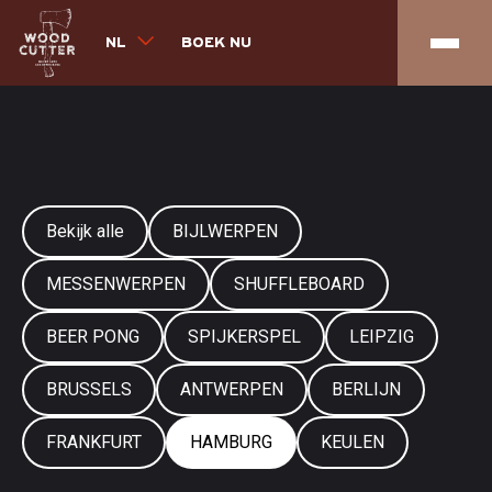
NL
BOEK NU
Bekijk alle
BIJLWERPEN
MESSENWERPEN
SHUFFLEBOARD
BEER PONG
SPIJKERSPEL
LEIPZIG
BRUSSELS
ANTWERPEN
BERLIJN
FRANKFURT
HAMBURG
KEULEN