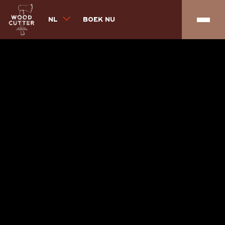
NL
BOEK NU