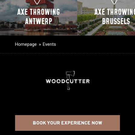
AXE THROWING
AXE THROWIN
ANTWERP
BRUSSELS
Homepage
Events
BOOK YOUR EXPERIENCE NOW