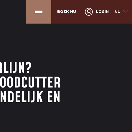
BOEK NU
LOGIN
NL
RLIJN?
WOODCUTTER
ENDELIJK EN