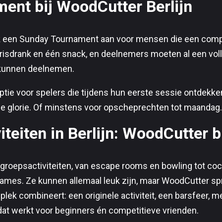
ent bij WoodCutter Berlijn
k een Sunday Tournament aan voor mensen die een compet
 frisdrank en één snack, en deelnemers moeten al een vo
 kunnen deelnemen.
ptie voor spelers die tijdens hun eerste sessie ontdekken
e glorie. Of minstens voor opscheprechten tot maandag.
teiten in Berlijn: WoodCutter b
 groepsactiviteiten, van escape rooms en bowling tot coc
 games. Ze kunnen allemaal leuk zijn, maar WoodCutter sp
plek combineert: een originele activiteit, een barsfeer, 
at werkt voor beginners én competitieve vrienden.